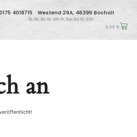
 0175 4018715
Westend 29A, 46399 Bocholt
Di, Mi, Do 12-21h Fr, Sa, So 12-22h
0,00
€
ch an
eröffentlicht!