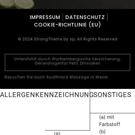
IMPRESSUM
DATENSCHUTZ
COOKIE-RICHTLINIE (EU)
© 2024 StrongTheme by sp, All Rights Reserved
Unterstützt durch Württembergische Versicherung,
Generalagentur Petri, Dinslaken
Besuchen Sie auch Ayutthaya Massage in Wesel
ALLERGENKENNZEICHNUNG
SONSTIGES
(a) mit
Farbstoff
(b)
(8)