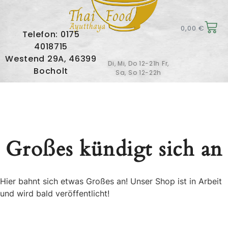
0,00
€
Telefon: 0175
4018715
Westend 29A, 46399
Di, Mi, Do 12-21h Fr,
Bocholt
Sa, So 12-22h
Großes kündigt sich an
Hier bahnt sich etwas Großes an! Unser Shop ist in Arbeit
und wird bald veröffentlicht!