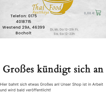
0,00
€
Telefon: 0175
4018715
Westend 29A, 46399
Di, Mi, Do 12-21h Fr,
Bocholt
Sa, So 12-22h
Großes kündigt sich an
Hier bahnt sich etwas Großes an! Unser Shop ist in Arbeit
und wird bald veröffentlicht!