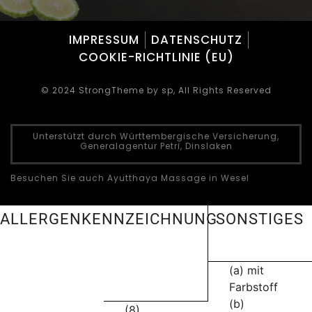
IMPRESSUM
DATENSCHUTZ
COOKIE-RICHTLINIE (EU)
© 2024 StrongTheme by sp, All Rights Reserved
Unterstützt durch Württembergische Versicherung,
Generalagentur Petri, Dinslaken
Besuchen Sie auch Ayutthaya Massage in Wesel
ALLERGENKENNZEICHNUNG
SONSTIGES
(a) mit
Farbstoff
(b)
(8)