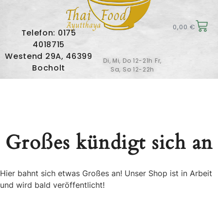
0,00
€
Telefon: 0175
4018715
Westend 29A, 46399
Di, Mi, Do 12-21h Fr,
Bocholt
Sa, So 12-22h
Großes kündigt sich an
Hier bahnt sich etwas Großes an! Unser Shop ist in Arbeit
und wird bald veröffentlicht!