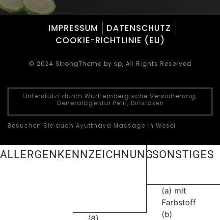
IMPRESSUM
DATENSCHUTZ
COOKIE-RICHTLINIE (EU)
© 2024 StrongTheme by sp, All Rights Reserved
Unterstützt durch Württembergische Versicherung,
Generalagentur Petri, Dinslaken
Besuchen Sie auch Ayutthaya Massage in Wesel
ALLERGENKENNZEICHNUNG
SONSTIGES
(a) mit
Farbstoff
(b)
(8)